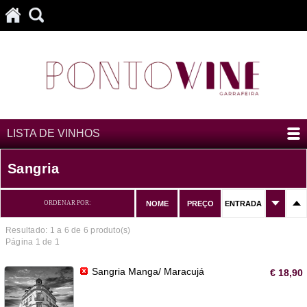
LISTA DE VINHOS
Sangria
ORDENAR POR:
NOME
PREÇO
ENTRADA
Resultado: 1 a
6
de 6 produto(s)
Página 1 de 1
Sangria Manga/ Maracujá
€ 18,90