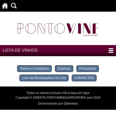
LISTA DE VINHOS
Termos e Condições
Empresa
Privacidade
Livro de Reclamações On Line
CONTACTOS
Todos os valores incluem IVA à taxa em vigor
Copyright © EMENTA.PONTOWINEGARRAFEIRA.com 2026
Desenvolvido por Optimeios