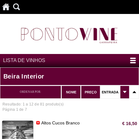
LISTA DE VINHOS
Beira Interior
ORDENAR POR:
NOME
PREÇO
ENTRADA
Resultado: 1 a
12
de 81 produto(s)
Página 1 de 7
Altos Cucos Branco
€ 16,50