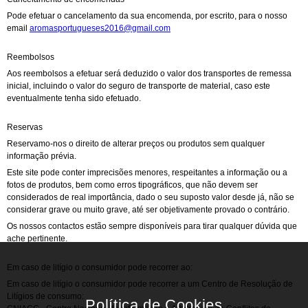
Pode efetuar o cancelamento da sua encomenda, por escrito, para o nosso
email
aromasportugueses2016@gmail.com
Reembolsos
Aos reembolsos a efetuar será deduzido o valor dos transportes de remessa
inicial, incluindo o valor do seguro de transporte de material, caso este
eventualmente tenha sido efetuado.
Reservas
Reservamo-nos o direito de alterar preços ou produtos sem qualquer
informação prévia.
Este site pode conter imprecisões menores, respeitantes a informação ou a
fotos de produtos, bem como erros tipográficos, que não devem ser
considerados de real importância, dado o seu suposto valor desde já, não se
considerar grave ou muito grave, até ser objetivamente provado o contrário.
Os nossos contactos estão sempre disponíveis para tirar qualquer dúvida que
ache pertinente.
Em caso de litígio o consumidor pode recorrer ao:
Em caso de litígio o consumidor pode recorrer a um Centro de Resolução de
Litígios de consumo: