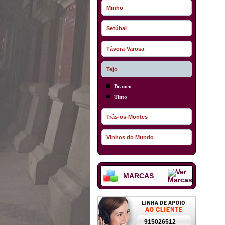
Minho
Setúbal
Távora-Varosa
Tejo
Branco
Tinto
Trás-os-Montes
Vinhos do Mundo
MARCAS
915026512