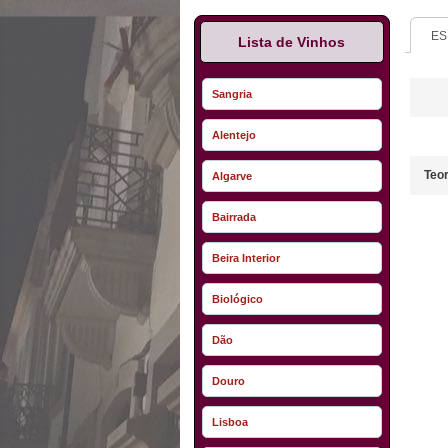
ES
Lista de Vinhos
Sangria
Alentejo
Teor
Algarve
Bairrada
Beira Interior
Biológico
Dão
Douro
Lisboa