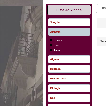
ES
Lista de Vinhos
Sangria
Alentejo
Branco
Teor
Rosé
Tinto
Algarve
Bairrada
Beira Interior
Biológico
Dão