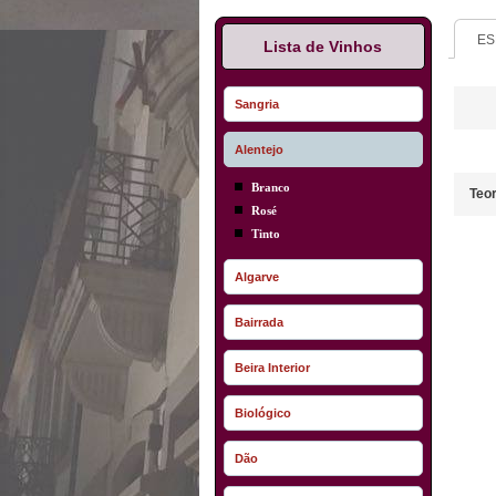
ES
Lista de Vinhos
Sangria
Alentejo
Branco
Teor
Rosé
Tinto
Algarve
Bairrada
Beira Interior
Biológico
Dão