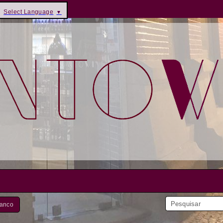
Select Language
▼
anco