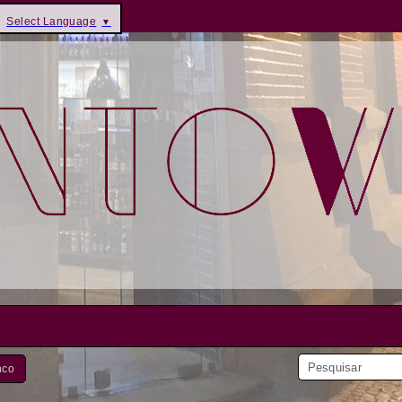
Select Language
▼
nco