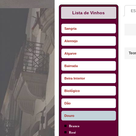
ES
Lista de Vinhos
Sangria
Alentejo
Teor
Algarve
Bairrada
Beira Interior
Biológico
Dão
Douro
Branco
Rosé